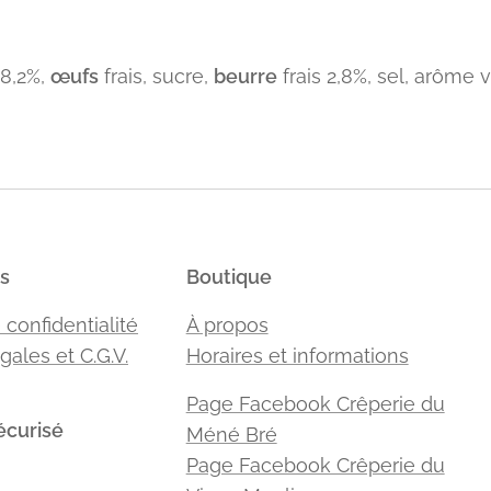
28,2%,
œufs
frais, sucre,
beurre
frais 2,8%, sel, arôme v
s
Boutique
 confidentialité
À propos
gales et C.G.V.
Horaires et informations
Page Facebook Crêperie du
écurisé
Méné Bré
Page Facebook Crêperie du