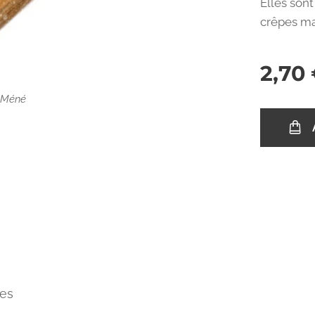
Elles son
crêpes mai
2,70
 Méné
res