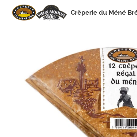
Crêperie du Méné Br