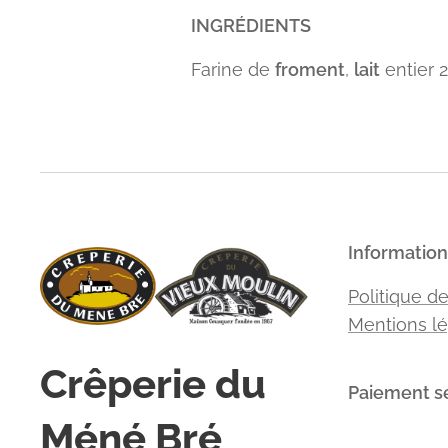
INGRÉDIENTS
Farine de
froment
,
lait
entier 
Information
Politique de
Mentions lé
Crêperie du
Paiement s
Méné Bré