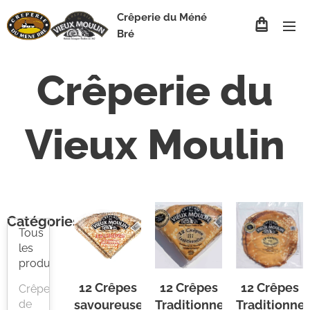
Crêperie du Méné
Bré
Crêperie du
Vieux Moulin
Catégories
Tous
les
produits
12 Crêpes
12 Crêpes
12 Crêpes
Crêpes
de
savoureuses
Traditionnelles
Traditionnel