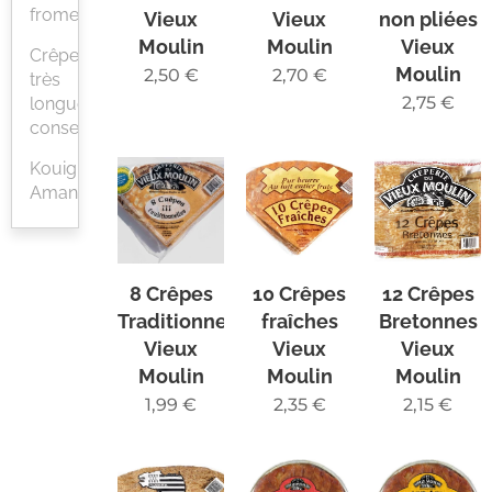
froment
Vieux
Vieux
non pliées
Moulin
Moulin
Vieux
Crêpes
Moulin
2,50
€
2,70
€
très
2,75
€
longue
conservation
Kouign
Amann
8 Crêpes
10 Crêpes
12 Crêpes
Traditionnelles
fraîches
Bretonnes
Vieux
Vieux
Vieux
Moulin
Moulin
Moulin
1,99
€
2,35
€
2,15
€